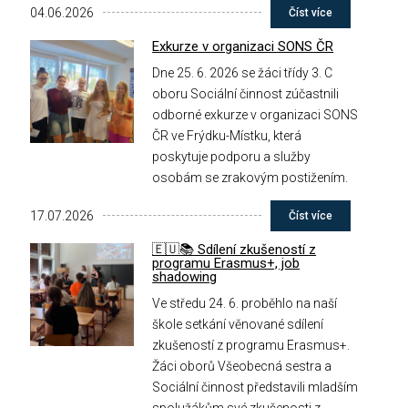
04.06.2026
Číst více
Exkurze v organizaci SONS ČR
Dne 25. 6. 2026 se žáci třídy 3. C
oboru Sociální činnost zúčastnili
odborné exkurze v organizaci SONS
ČR ve Frýdku-Místku, která
poskytuje podporu a služby
osobám se zrakovým postižením.
17.07.2026
Číst více
🇪🇺📚 Sdílení zkušeností z
programu Erasmus+, job
shadowing
Ve středu 24. 6. proběhlo na naší
škole setkání věnované sdílení
zkušeností z programu Erasmus+.
Žáci oborů Všeobecná sestra a
Sociální činnost představili mladším
spolužákům své zkušenosti z