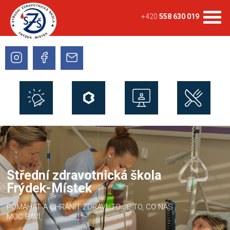
+420
558 630 019
Střední zdravotnická škola
Frýdek-Místek
POMÁHAT A CHRÁNIT ZDRAVÍ, TO JE TO, CO NÁS
MOC BAVÍ.