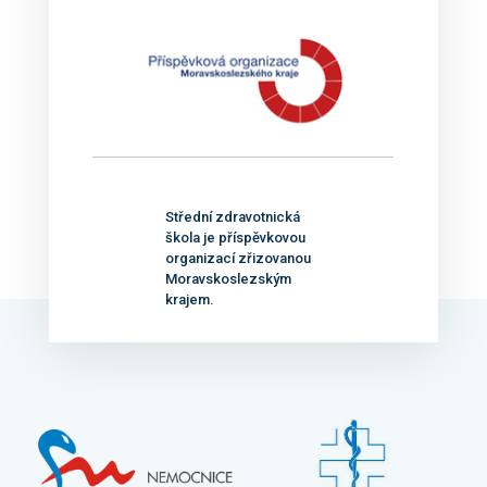
Střední zdravotnická
škola je příspěvkovou
organizací zřizovanou
Moravskoslezským
krajem.