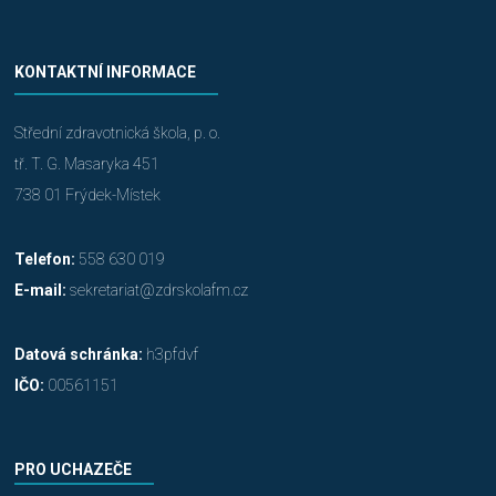
KONTAKTNÍ INFORMACE
Střední zdravotnická škola, p. o.
tř. T. G. Masaryka 451
738 01 Frýdek-Místek
Telefon:
558 630 019
E-mail:
sekretariat@zdrskolafm.cz
Datová schránka:
h3pfdvf
IČO:
00561151
PRO UCHAZEČE